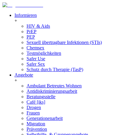
Informieren
+
HIV & Aids
PrEP
PEP
Sexuell übertragbare Infektionen (STIs)
Chemsex
Testmöglichkeiten
Safer Use
Safer Sex
Schutz durch Therapie (TasP)
Angebote
+
Ambulant Betreutes Wohnen
Antidiskriminierungsarbeit
Beratungsstelle
Café [iks]
Drogen
Frauen
Generationenarbeit
Migration
Prävention
Selbsthilfe- & Gruppenangebote