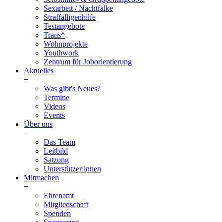
Sexarbeit / Nachtfalke
Straffälligenhilfe
Testangebote
Trans*
Wohnprojekte
Youthwork
Zentrum für Joborientierung
Aktuelles
+
Was gibt's Neues?
Termine
Videos
Events
Über uns
+
Das Team
Leitbild
Satzung
Unterstützer:innen
Mitmachen
+
Ehrenamt
Mitgliedschaft
Spenden